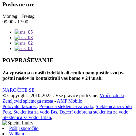
Poslovne ure
Montag - Freitag
09:00 - 17:00
POVPRAŠEVANJE
Za vprašanja o naših izdelkih ali ceniku nam pustite svoj e-
poštni naslov in kontaktirali vas bomo v 24 urah.
NAROČITE SE
© Copyright - 2010-2022 : Vse pravice pridržane.
Vroči izdelki
-
Zemljevid spletnega mesta
-
AMP Mobile
Potovalni kozarec
,
Prenosna steklenica za vodo
,
Steklenica za vodo
Petg
,
Steklenica za vodo Bts
,
Dgccrf odobrena steklenica za vodo
,
Steklenica za vodo Tritan
,
Pošlji sporočilo
William