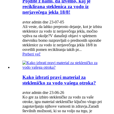
Pojdite z nami, da izvemo, kaj je
reciklirana steklenica za vodo iz
nerjavečega jekla 18/8!
avtor admin dne 23-07-05
Ali veste, da lahko preprosto dejanje, kot je izbira
steklenice za vodo iz nerjavečega jekla, močno
vpliva na okolje?V današnji objavi v spletnem
dnevniku bomo razpravljali o prednostih uporabe
steklenice za vodo iz nerjavečega jekla 18/8 in
osvetlili pomen recikliranja takih pr...
Preberi več
Kako izbrati pravi material za
stekleničko za vodo vašega otroka?
avtor admin dne 23-06-26
Ko gre za izbiro stekleničke za vodo za vaše
otroke, igra material stekleničke ključno vlogo pri
zagotavljanju njihove varnosti in zdravja.Zaradi
številnih možnosti, ki so na voljo na trgu, je