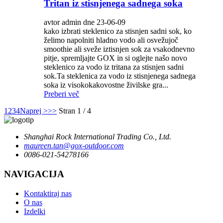
Tritan iz stisnjenega sadnega soka
avtor admin dne 23-06-09
kako izbrati steklenico za stisnjen sadni sok, ko
želimo napolniti hladno vodo ali osvežujoč
smoothie ali sveže iztisnjen sok za vsakodnevno
pitje, spremljajte GOX in si oglejte našo novo
steklenico za vodo iz tritana za stisnjen sadni
sok.Ta steklenica za vodo iz stisnjenega sadnega
soka iz visokokakovostne živilske gra...
Preberi več
1
2
3
4
Naprej >
>>
Stran 1 / 4
Shanghai Rock International Trading Co., Ltd.
maureen.tan@gox-outdoor.com
0086-021-54278166
NAVIGACIJA
Kontaktiraj nas
O nas
Izdelki