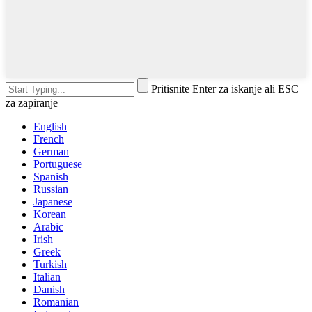
Pritisnite Enter za iskanje ali ESC
za zapiranje
English
French
German
Portuguese
Spanish
Russian
Japanese
Korean
Arabic
Irish
Greek
Turkish
Italian
Danish
Romanian