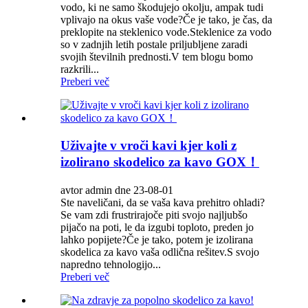
vodo, ki ne samo škodujejo okolju, ampak tudi
vplivajo na okus vaše vode?Če je tako, je čas, da
preklopite na steklenico vode.Steklenice za vodo
so v zadnjih letih postale priljubljene zaradi
svojih številnih prednosti.V tem blogu bomo
razkrili...
Preberi več
Uživajte v vroči kavi kjer koli z
izolirano skodelico za kavo GOX！
avtor admin dne 23-08-01
Ste naveličani, da se vaša kava prehitro ohladi?
Se vam zdi frustrirajoče piti svojo najljubšo
pijačo na poti, le da izgubi toploto, preden jo
lahko popijete?Če je tako, potem je izolirana
skodelica za kavo vaša odlična rešitev.S svojo
napredno tehnologijo...
Preberi več