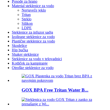
Posode za hrano
Material steklenice za vodo
Nerjaveče jeklo
Tritan
Steklo
Silikon
LDPE
Steklenice za infuzor sadja
Izolirane steklenice za vodo
Plastične steklenice za vodo
Skodelice
Hip bučka
Shaker steklenice
Steklenice za vodo v telovadnici
Kotliček za kampiranje
Otroške steklenice za vodo
GOX BPA Free Tritan Water B...