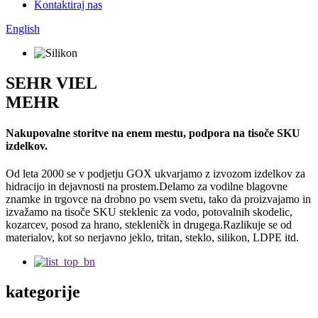
Kontaktiraj nas
English
SEHR VIEL
MEHR
Nakupovalne storitve na enem mestu, podpora na tisoče SKU
izdelkov.
Od leta 2000 se v podjetju GOX ukvarjamo z izvozom izdelkov za
hidracijo in dejavnosti na prostem.Delamo za vodilne blagovne
znamke in trgovce na drobno po vsem svetu, tako da proizvajamo in
izvažamo na tisoče SKU steklenic za vodo, potovalnih skodelic,
kozarcev, posod za hrano, stekleničk in drugega.Razlikuje se od
materialov, kot so nerjavno jeklo, tritan, steklo, silikon, LDPE itd.
kategorije