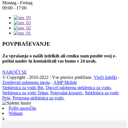
Montag - Freitag
09:00 - 17:00
POVPRAŠEVANJE
Za vprašanja o naših izdelkih ali ceniku nam pustite svoj e-
poštni naslov in kontaktirali vas bomo v 24 urah.
NAROČI SE
© Copyright - 2010-2022 : Vse pravice pridržane.
Vroči izdelki
-
Zemljevid spletnega mesta
-
AMP Mobile
Steklenica za vodo Bts
,
Dgccrf odobrena steklenica za vodo
,
Steklenica za vodo Tritan
,
Potovalni kozarec
,
Steklenica za vodo
Petg
,
Prenosna steklenica za vodo
,
Pošlji sporočilo
William
x