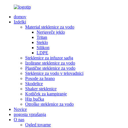
domov
Izdelki
Material steklenice za vodo
Nerjaveče jeklo
Tritan
Steklo
Silikon
LDPE
Steklenice za infuzor sadja
Izolirane steklenice za vodo
Plastične steklenice za vodo
Steklenice za vodo v telovadnici
Posode za hrano
Skodelice
Shaker steklenice
Kotliček za kampiranje
Hip bučka
Otroške steklenice za vodo
Novice
pogosta vprašanja
O nas
Ogled tovarne