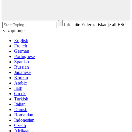
Pritisnite Enter za iskanje ali ESC
za zapiranje
English
French
German
Portuguese
Spanish
Russian
Japanese
Korean
Arabic
Irish
Greek
Turkish
Italian
Danish
Romanian
Indonesian
Czech
Afrikaans