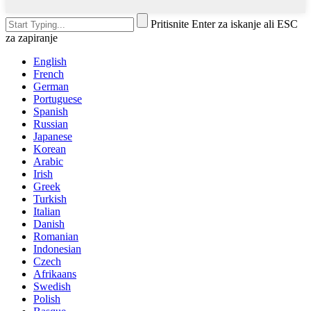
Pritisnite Enter za iskanje ali ESC
za zapiranje
English
French
German
Portuguese
Spanish
Russian
Japanese
Korean
Arabic
Irish
Greek
Turkish
Italian
Danish
Romanian
Indonesian
Czech
Afrikaans
Swedish
Polish