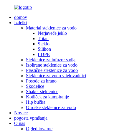
domov
Izdelki
Material steklenice za vodo
Nerjaveče jeklo
Tritan
Steklo
Silikon
LDPE
Steklenice za infuzor sadja
Izolirane steklenice za vodo
Plastične steklenice za vodo
Steklenice za vodo v telovadnici
Posode za hrano
Skodelice
Shaker steklenice
Kotliček za kampiranje
Hip bučka
Otroške steklenice za vodo
Novice
pogosta vprašanja
O nas
Ogled tovarne