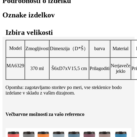
Podrobnosti o izdelku
Oznake izdelkov
Izbira velikosti
Model
Zmogljivost
Dimenzija（D*Š）
barva
Material
MA6329
Nerjaveče
370 ml
Š6xD7xV15,5 cm
Prilagoditi
Pri
jeklo
Opomba: zagotavljamo storitev po meri, vse steklenice bodo
izdelane v skladu z vašim dizajnom.
Večbarvne možnosti za vašo referenco