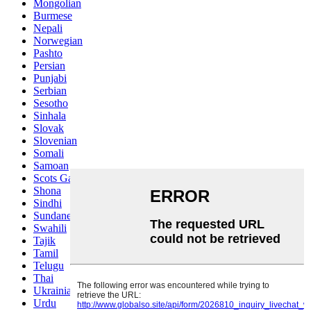
Mongolian
Burmese
Nepali
Norwegian
Pashto
Persian
Punjabi
Serbian
Sesotho
Sinhala
Slovak
Slovenian
Somali
Samoan
Scots Gaelic
Shona
Sindhi
Sundanese
Swahili
Tajik
Tamil
Telugu
Thai
Ukrainian
Urdu