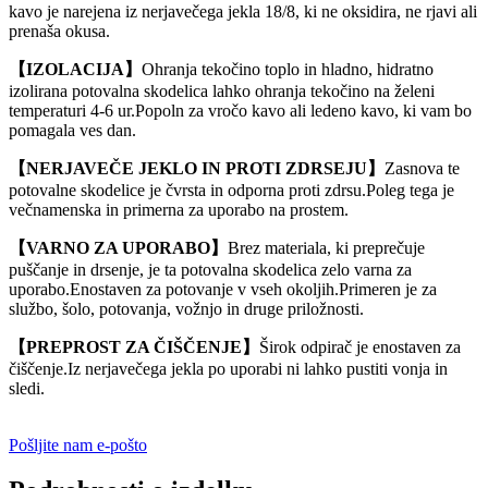
kavo je narejena iz nerjavečega jekla 18/8, ki ne oksidira, ne rjavi ali
prenaša okusa.
【IZOLACIJA】
Ohranja tekočino toplo in hladno, hidratno
izolirana potovalna skodelica lahko ohranja tekočino na želeni
temperaturi 4-6 ur.Popoln za vročo kavo ali ledeno kavo, ki vam bo
pomagala ves dan.
【NERJAVEČE JEKLO IN PROTI ZDRSEJU】
Zasnova te
potovalne skodelice je čvrsta in odporna proti zdrsu.Poleg tega je
večnamenska in primerna za uporabo na prostem.
【VARNO ZA UPORABO】
Brez materiala, ki preprečuje
puščanje in drsenje, je ta potovalna skodelica zelo varna za
uporabo.Enostaven za potovanje v vseh okoljih.Primeren je za
službo, šolo, potovanja, vožnjo in druge priložnosti.
【PREPROST ZA ČIŠČENJE】
Širok odpirač je enostaven za
čiščenje.Iz nerjavečega jekla po uporabi ni lahko pustiti vonja in
sledi.
Pošljite nam e-pošto