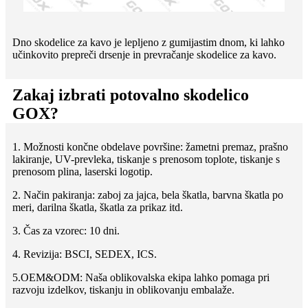
Dno skodelice za kavo je lepljeno z gumijastim dnom, ki lahko
učinkovito prepreči drsenje in prevračanje skodelice za kavo.
Zakaj izbrati potovalno skodelico
GOX?
1. Možnosti končne obdelave površine: žametni premaz, prašno
lakiranje, UV-prevleka, tiskanje s prenosom toplote, tiskanje s
prenosom plina, laserski logotip.
2. Način pakiranja: zaboj za jajca, bela škatla, barvna škatla po
meri, darilna škatla, škatla za prikaz itd.
3. Čas za vzorec: 10 dni.
4. Revizija: BSCI, SEDEX, ICS.
5.OEM&ODM: Naša oblikovalska ekipa lahko pomaga pri
razvoju izdelkov, tiskanju in oblikovanju embalaže.