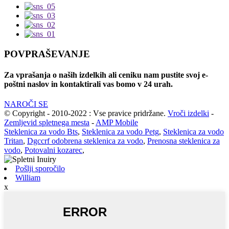
POVPRAŠEVANJE
Za vprašanja o naših izdelkih ali ceniku nam pustite svoj e-
poštni naslov in kontaktirali vas bomo v 24 urah.
NAROČI SE
© Copyright - 2010-2022 : Vse pravice pridržane.
Vroči izdelki
-
Zemljevid spletnega mesta
-
AMP Mobile
Steklenica za vodo Bts
,
Steklenica za vodo Petg
,
Steklenica za vodo
Tritan
,
Dgccrf odobrena steklenica za vodo
,
Prenosna steklenica za
vodo
,
Potovalni kozarec
,
Pošlji sporočilo
William
x