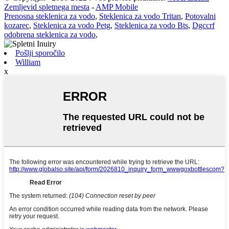
Zemljevid spletnega mesta
-
AMP Mobile
Prenosna steklenica za vodo
,
Steklenica za vodo Tritan
,
Potovalni
kozarec
,
Steklenica za vodo Petg
,
Steklenica za vodo Bts
,
Dgccrf
odobrena steklenica za vodo
,
Pošlji sporočilo
William
x