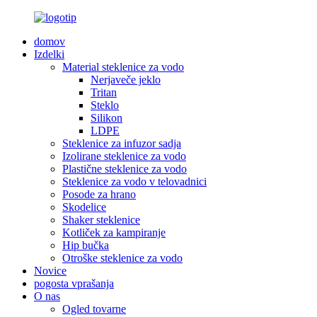
domov
Izdelki
Material steklenice za vodo
Nerjaveče jeklo
Tritan
Steklo
Silikon
LDPE
Steklenice za infuzor sadja
Izolirane steklenice za vodo
Plastične steklenice za vodo
Steklenice za vodo v telovadnici
Posode za hrano
Skodelice
Shaker steklenice
Kotliček za kampiranje
Hip bučka
Otroške steklenice za vodo
Novice
pogosta vprašanja
O nas
Ogled tovarne