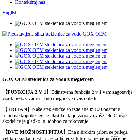
Kontaktiraj nas
English
GOX OEM steklenica za vodo z meglenjem
【FUNKCIJA 2-V-1】
Edinstvena funkcija 2 v 1 vam zagotavlja
visok pretok vode in fino meglico, ki vas ohladi.
【TRITAN】
Naše stekleničke so izdelane iz 100-odstotne
tritanove kopoliesterske plastike, ki je varna za vaše telo.Ohišje
skodelice je gladko in udobno za rokovanje
【DVE MOŽNOSTI PITJA】
Ena s širokim grlom se prilega
velikim kockam ledu in je odlična za hitro polnjenje in čiščenje,