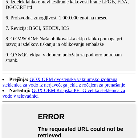
5. Izdelek lahko opravi testiranje kakovosti hrane LFGB, FDA,
DGCCRF itd
6. Proizvodna zmogljivost: 1.000.000 enot na mesec
7. Revizija: BSCI, SEDEX, ICS
8. OEM&ODM: Naša oblikovalska ekipa lahko pomaga pri
razvoju izdelkov, tiskanju in oblikovanju embalaže
9. QA&QC ekipa: v dobrem položaju za podporo potrebam
strank.
Prejšnja:
GOX OEM dvostenska vakuumsko izolirana
steklenica za vodo iz nerjavečega jekla z ročajem za prenašanje
Naslednji:
GOX OEM Kitajska PETG velika steklenica za
vodo v telovadnici