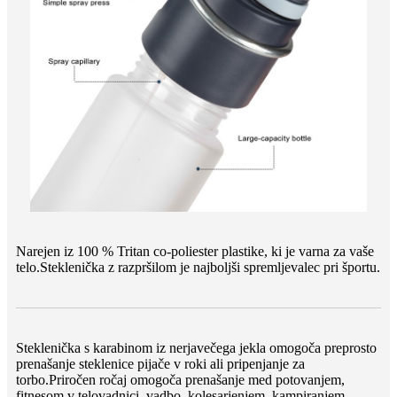
Narejen iz 100 % Tritan co-poliester plastike, ki je varna za vaše
telo.Steklenička z razpršilom je najboljši spremljevalec pri športu.
Steklenička s karabinom iz nerjavečega jekla omogoča preprosto
prenašanje steklenice pijače v roki ali pripenjanje za
torbo.Priročen ročaj omogoča prenašanje med potovanjem,
fitnesom v telovadnici, vadbo, kolesarjenjem, kampiranjem,