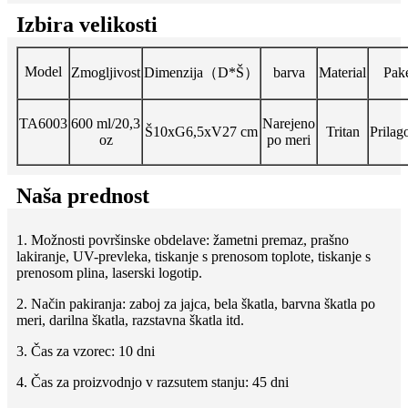
Izbira velikosti
Model
Zmogljivost
Dimenzija（D*Š）
barva
Material
Pak
TA6003
600 ml/20,3
Narejeno
Š10xG6,5xV27 cm
Tritan
Prilago
oz
po meri
Naša prednost
1. Možnosti površinske obdelave: žametni premaz, prašno
lakiranje, UV-prevleka, tiskanje s prenosom toplote, tiskanje s
prenosom plina, laserski logotip.
2. Način pakiranja: zaboj za jajca, bela škatla, barvna škatla po
meri, darilna škatla, razstavna škatla itd.
3. Čas za vzorec: 10 dni
4. Čas za proizvodnjo v razsutem stanju: 45 dni