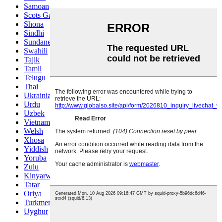
Samoan
Scots Gaelic
Shona
Sindhi
Sundanese
Swahili
Tajik
Tamil
Telugu
Thai
Ukrainian
Urdu
Uzbek
Vietnamese
Welsh
Xhosa
Yiddish
Yoruba
Zulu
Kinyarwanda
Tatar
Oriya
Turkmen
Uyghur